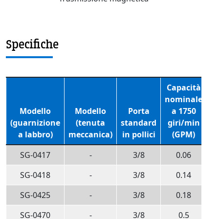
Specifiche
Capacità
C
nominale
n
Modello
Modello
Porta
a 1750
(guarnizione
(tenuta
standard
giri/min
g
a labbro)
meccanica)
in pollici
(GPM)
SG-0417
-
3/8
0.06
SG-0418
-
3/8
0.14
SG-0425
-
3/8
0.18
SG-0470
-
3/8
0.5