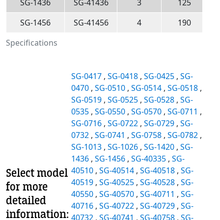
SG-1436
SG-41436
3
125
SG-1456
SG-41456
4
190
Specifications
SG-0417
,
SG-0418
,
SG-0425
,
SG-
0470
,
SG-0510
,
SG-0514
,
SG-0518
,
SG-0519
,
SG-0525
,
SG-0528
,
SG-
0535
,
SG-0550
,
SG-0570
,
SG-0711
,
SG-0716
,
SG-0722
,
SG-0729
,
SG-
0732
,
SG-0741
,
SG-0758
,
SG-0782
,
SG-1013
,
SG-1026
,
SG-1420
,
SG-
1436
,
SG-1456
,
SG-40335
,
SG-
40510
,
SG-40514
,
SG-40518
,
SG-
Select model
40519
,
SG-40525
,
SG-40528
,
SG-
for more
40550
,
SG-40570
,
SG-40711
,
SG-
detailed
40716
,
SG-40722
,
SG-40729
,
SG-
information:
40732
,
SG-40741
,
SG-40758
,
SG-