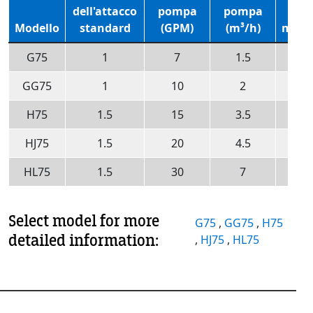
dell'attacco
pompa
pompa
RP
Modello
standard
(GPM)
(m³/h)
mass
G75
1
7
1.5
18
GG75
1
10
2
18
H75
1.5
15
3.5
18
HJ75
1.5
20
4.5
18
HL75
1.5
30
7
18
Select model for more
G75
,
GG75
,
H75
detailed information:
,
HJ75
,
HL75