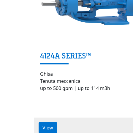
4124A SERIES™
Ghisa
Tenuta meccanica
up to 500 gpm | up to 114 m3h
View