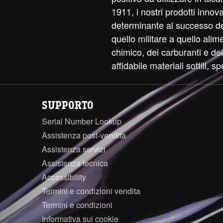
1911, i nostri prodotti innov
determinante al successo dell
quello militare a quello alim
chimico, dei carburanti e d
affidabile materiali sottili, sp
SUPPORTO
Serial Number Lookup
Assistenza post-vendita
Assistenza servizi
Assistenza tecnica
Accessibility
Termini e condizioni vendita
Termini e condizioni
Informativa sui cookie