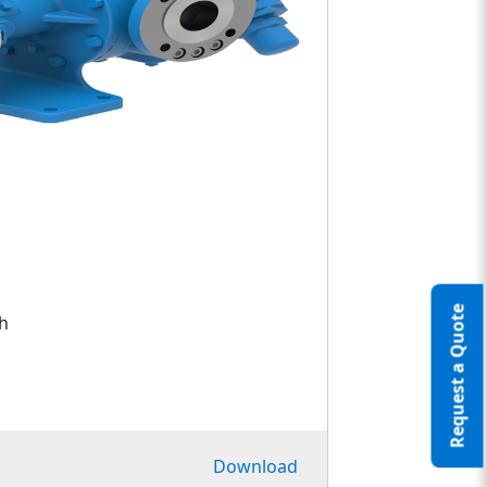
Request a Quote
h
Download