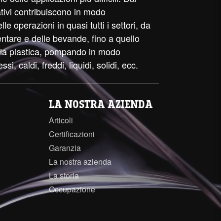
ativi contribuiscono in modo
e operazioni in quasi tutti i settori, da
entare e delle bevande, fino a quello
ella plastica, pompando in modo
essi, caldi, freddi, liquidi, solidi, ecc.
LA NOSTRA AZIENDA
Articoli
Certificazioni
Garanzia
La nostra azienda
La storia
Occupazione