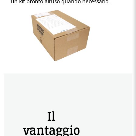
un kit pronto all'uso quando necessario.
Custom Content Two
Image
Il
vantaggio