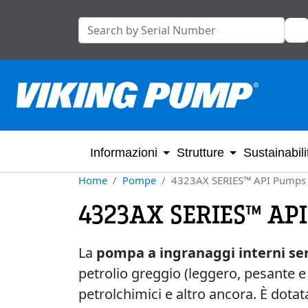
Informazioni
Strutture
Sustainabili
Home
Pompe
4323AX SERIES™ API Pumps
4323AX SERIES™ AP
La
pompa a ingranaggi interni se
petrolio greggio (leggero, pesante e 
petrolchimici e altro ancora. È dotat