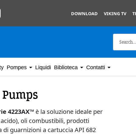
Skip to main content
DOWNLOAD
VIKING TV
T
ty
Pompes
Liquidi
Biblioteca
Contatti
I Pumps
rie 4223AX™
è la soluzione ideale per
acido), oli combustibili, prodotti
a di guarnizioni a cartuccia API 682