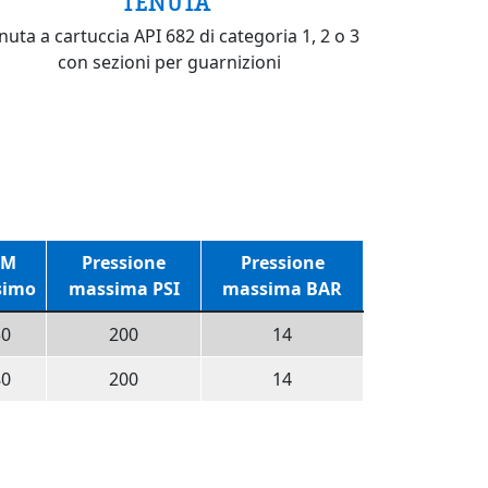
TENUTA
nuta a cartuccia API 682 di categoria 1, 2 o 3
con sezioni per guarnizioni
PM
Pressione
Pressione
simo
massima PSI
massima BAR
50
200
14
80
200
14