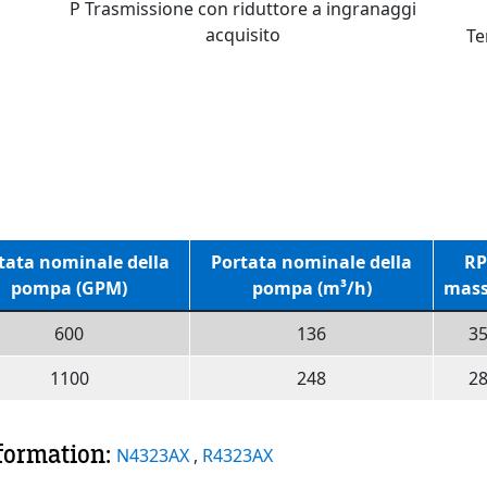
P Trasmissione con riduttore a ingranaggi
acquisito
Te
tata nominale della
Portata nominale della
R
pompa (GPM)
pompa (m³/h)
mas
600
136
3
1100
248
2
nformation:
N4323AX
,
R4323AX