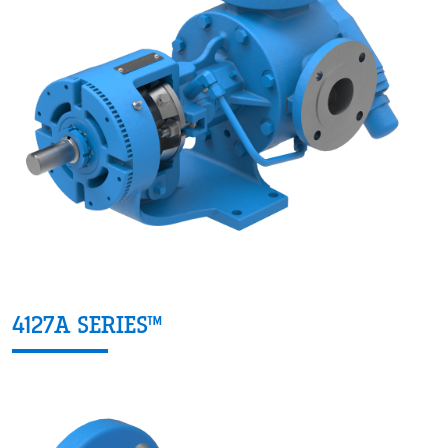
4127A SERIES™