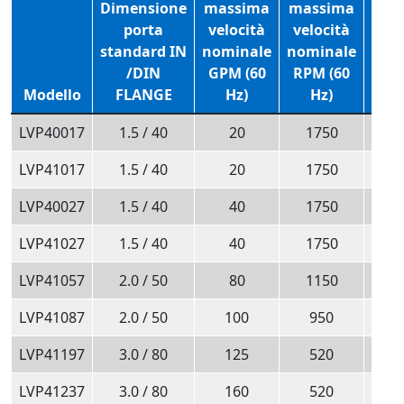
Dimensione
massima
massima
mas
porta
velocità
velocità
vel
standard IN
nominale
nominale
nom
/DIN
GPM (60
RPM (60
m3
Modello
FLANGE
Hz)
Hz)
(50
LVP40017
1.5 / 40
20
1750
LVP41017
1.5 / 40
20
1750
LVP40027
1.5 / 40
40
1750
LVP41027
1.5 / 40
40
1750
LVP41057
2.0 / 50
80
1150
LVP41087
2.0 / 50
100
950
LVP41197
3.0 / 80
125
520
LVP41237
3.0 / 80
160
520