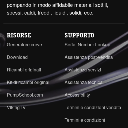
pompando in modo affidabile materiali sottili,
spessi, caldi, freddi, liquidi, solidi, ecc.
RISORSE
SUPPORTO
Generatore curve
Serial Number Lookup
Download
Assistenza post-vendita
Ricambi originali
Assistenza servizi
Kit di ricambi originali
Assistenza tecnica
PumpSchool.com
Accessibility
VikingTV
Termini e condizioni vendita
Termini e condizioni