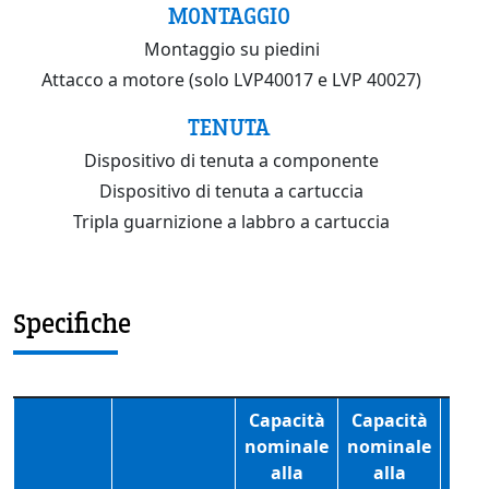
MONTAGGIO
Montaggio su piedini
Attacco a motore (solo LVP40017 e LVP 40027)
TENUTA
Dispositivo di tenuta a componente
Dispositivo di tenuta a cartuccia
Tripla guarnizione a labbro a cartuccia
Specifiche
Capacità
Capacità
Cap
nominale
nominale
nom
alla
alla
a