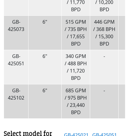
/ 11,770
/ 10,200
BPD
BPD
GB-
6"
515 GPM
446 GPM
150
425073
/ 735 BPH
/ 368 BPH
/ 17,655
/ 15,300
BPD
BPD
GB-
6"
340 GPM
-
75
425051
/ 488 BPH
/ 11,720
BPD
GB-
6"
685 GPM
-
75
425102
/ 975 BPH
/ 23,440
BPD
Select model for
GB-425021
,
GB-425051
,