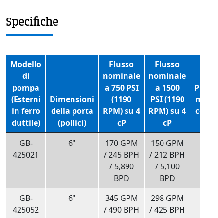
Specifiche
Modello
Flusso
Flusso
di
nominale
nominale
pompa
a 750 PSI
a 1500
Press
(Esterni
Dimensioni
(1190
PSI (1190
mass
in ferro
della porta
RPM) su 4
RPM) su 4
conti
duttile)
(pollici)
cP
cP
(PSI
GB-
6"
170 GPM
150 GPM
150
425021
/ 245 BPH
/ 212 BPH
/ 5,890
/ 5,100
BPD
BPD
GB-
6"
345 GPM
298 GPM
150
425052
/ 490 BPH
/ 425 BPH