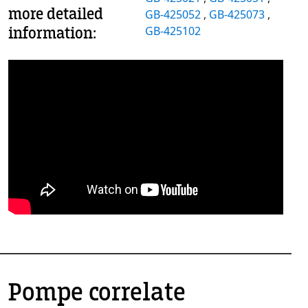
more detailed
GB-425052
,
GB-425073
,
information:
GB-425102
Pompe correlate