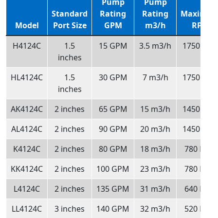
Pump
Pump
Standard
Rating
Rating
Maximu
Model
Port Size
GPM
m3/h
RPM
H4124C
1.5
15 GPM
3.5 m3/h
1750 RP
inches
HL4124C
1.5
30 GPM
7 m3/h
1750 RP
inches
AK4124C
2 inches
65 GPM
15 m3/h
1450 RP
AL4124C
2 inches
90 GPM
20 m3/h
1450 RP
K4124C
2 inches
80 GPM
18 m3/h
780 RPM
KK4124C
2 inches
100 GPM
23 m3/h
780 RPM
L4124C
2 inches
135 GPM
31 m3/h
640 RPM
LL4124C
3 inches
140 GPM
32 m3/h
520 RPM