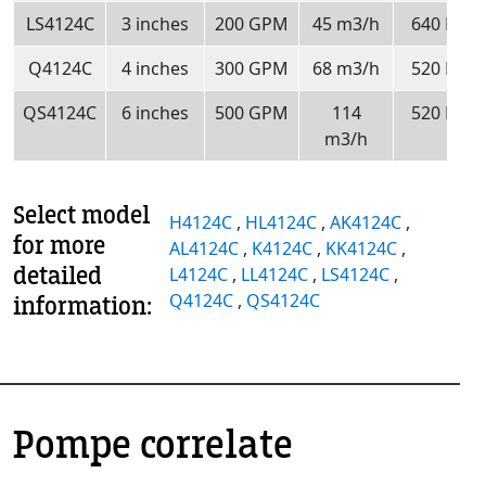
LS4124C
3 inches
200 GPM
45 m3/h
640 RPM
Q4124C
4 inches
300 GPM
68 m3/h
520 RPM
QS4124C
6 inches
500 GPM
114
520 RPM
m3/h
Select model
H4124C
,
HL4124C
,
AK4124C
,
for more
AL4124C
,
K4124C
,
KK4124C
,
detailed
L4124C
,
LL4124C
,
LS4124C
,
Q4124C
,
QS4124C
information:
Pompe correlate