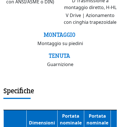
D Trasmissione a
con ANSI/ASME o DIN)
montaggio diretto, H-HL
V Drive | Azionamento
con cinghia trapezoidale
MONTAGGIO
Montaggio su piedini
TENUTA
Guarnizione
Specifiche
Portata
Portata
Dimensioni
nominale
nominale
RP