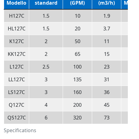
Modello
standard
(GPM)
(m3/h)
Mass
H127C
1.5
10
1.9
115
HL127C
1.5
20
3.7
115
K127C
2
50
11
52
KK127C
2
65
15
52
L127C
2.5
100
23
52
LL127C
3
135
31
52
LS127C
3
160
36
52
Q127C
4
200
45
35
QS127C
6
320
73
35
Specifications