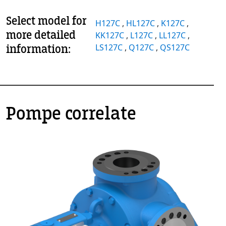
Select model for
H127C
,
HL127C
,
K127C
,
more detailed
KK127C
,
L127C
,
LL127C
,
information:
LS127C
,
Q127C
,
QS127C
Pompe correlate