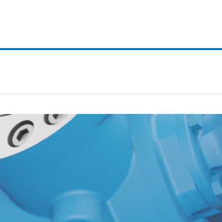
ad del soporte U-Plus™ y la carcasa ProPort™ en bombas de