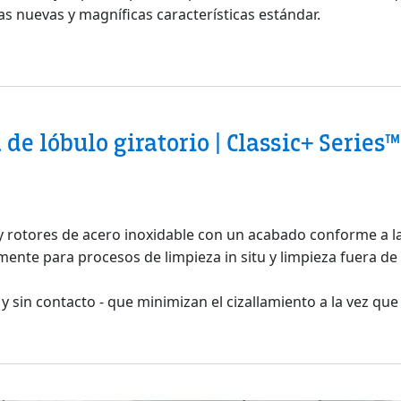
as nuevas y magníficas características estándar.
generación de bombas Viking Pump
de lóbulo giratorio | Classic+ Series™
ba de lóbulo giratorio | Classic+ Series™
y rotores de acero inoxidable con un acabado conforme a l
te para procesos de limpieza in situ y limpieza fuera de si
y sin contacto - que minimizan el cizallamiento a la vez q