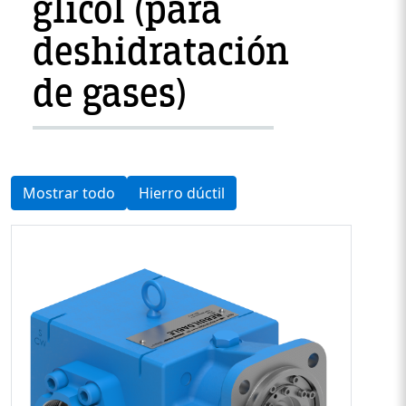
glicol (para
deshidratación
de gases)
Mostrar todo
Hierro dúctil