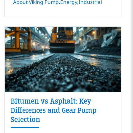
About Viking Pump
Energy
Industrial
Bitumen vs Asphalt: Key
Differences and Gear Pump
Selection