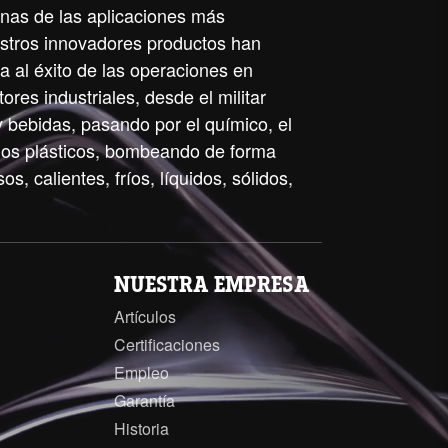
unas de las aplicaciones más
stros innovadores productos han
a al éxito de las operaciones en
ores industriales, desde el militar
y bebidas, pasando por el químico, el
 los plásticos, bombeando de forma
os, calientes, fríos, líquidos, sólidos,
NUESTRA EMPRESA
Artículos
Certificaciones
Empleo
Garantía
Historia