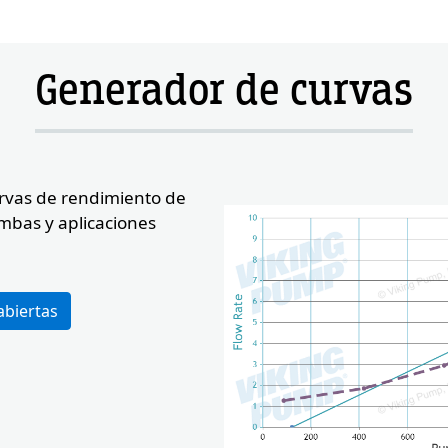
Button
Button
Generador de curvas
urvas de rendimiento de
mbas y aplicaciones
e
Custom Conte
Image
abiertas