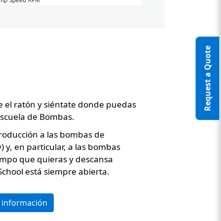
Request a Quote
e el ratón y siéntate donde puedas
 Escuela de Bombas.
roducción a las bombas de
nt Two
 y, en particular, a las bombas
tiempo que quieras y descansa
chool está siempre abierta.
 información