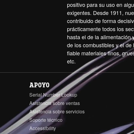
positivo para su uso en alg
exigentes. Desde 1911, nue
contribuido de forma decisiv
prácticamente todos los sect
hasta el de la alimentación 
de los combustibles y el de
fiable materiales finos, grues
etc.
APOYO
Serial Number Lookup
Asistencia sobre ventas
Asistencia sobre servicios
Soporte técnico
Accessibility