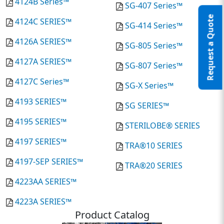
4124B Series™
SG-407 Series™
Request a Quote
4124C SERIES™
SG-414 Series™
4126A SERIES™
SG-805 Series™
4127A SERIES™
SG-807 Series™
4127C Series™
SG-X Series™
4193 SERIES™
SG SERIES™
4195 SERIES™
STERILOBE® SERIES
4197 SERIES™
TRA®10 SERIES
4197-SEP SERIES™
TRA®20 SERIES
4223AA SERIES™
4223A SERIES™
Product Catalog