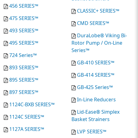
456 SERIES™
CLASSIC+ SERIES™
475 SERIES™
CMD SERIES™
493 SERIES™
DuraLobe® Viking Bi-
495 SERIES™
Rotor Pump / On-Line
Series™
724 Series™
GB-410 SERIES™
893 SERIES™
GB-414 SERIES™
895 SERIES™
GB-425 Series™
897 SERIES™
In-Line Reducers
1124C-BXB SERIES™
Lid-Ease® Simplex
1124C SERIES™
Basket Strainers
1127A SERIES™
LVP SERIES™