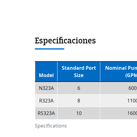
Especificaciones
Standard Port
Nominal Pum
Model
Size
(GPM
N323A
6
600
R323A
8
110
RS323A
10
160
Specifications