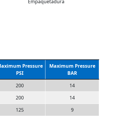
Empaquetadura
aximum Pressure
Maximum Pressure
PSI
BAR
200
14
200
14
125
9