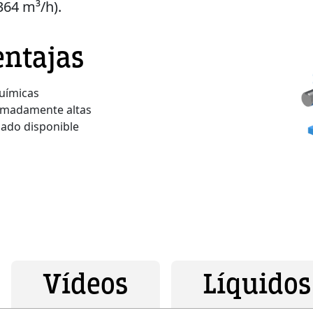
364 m³/h).
entajas
químicas
emadamente altas
lado disponible
Vídeos
Líquidos