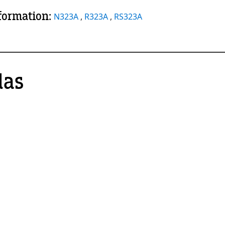
nformation:
N323A
,
R323A
,
RS323A
das