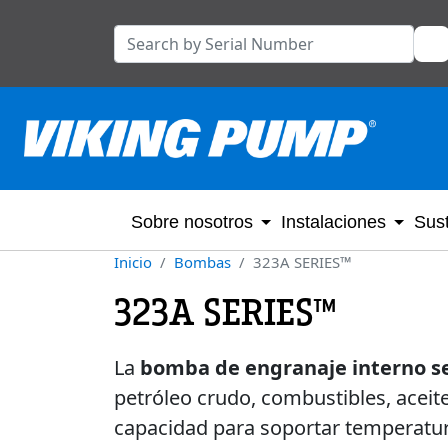
Sobre nosotros
Instalaciones
Sust
Inicio
Bombas
323A SERIES™
323A SERIES™
La
bomba de engranaje interno s
petróleo crudo, combustibles, aceit
capacidad para soportar temperatu