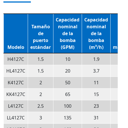
Capacidad
Capacidad
Tamaño
nominal
nominal
de
de la
de la
puerto
bomba
bomba
RP
Modelo
estándar
(GPM)
(m³/h)
máxim
H4127C
1.5
10
1.9
115
HL4127C
1.5
20
3.7
115
K4127C
2
50
11
520
KK4127C
2
65
15
520
L4127C
2.5
100
23
520
LL4127C
3
135
31
520