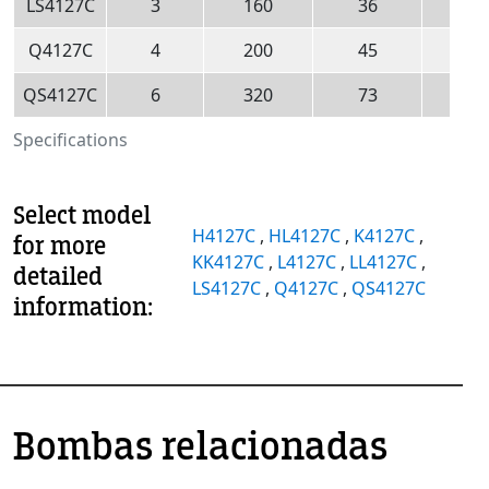
LS4127C
3
160
36
520
Q4127C
4
200
45
350
QS4127C
6
320
73
350
Specifications
Select model
H4127C
,
HL4127C
,
K4127C
,
for more
KK4127C
,
L4127C
,
LL4127C
,
detailed
LS4127C
,
Q4127C
,
QS4127C
information:
Bombas relacionadas