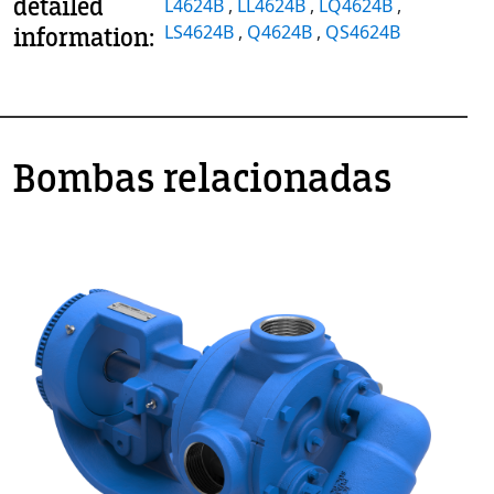
detailed
L4624B
,
LL4624B
,
LQ4624B
,
LS4624B
,
Q4624B
,
QS4624B
information:
Bombas relacionadas