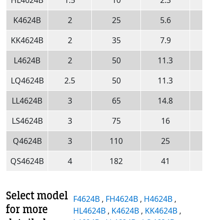
K4624B
2
25
5.6
280
KK4624B
2
35
7.9
280
L4624B
2
50
11.3
230
LQ4624B
2.5
50
11.3
230
LL4624B
3
65
14.8
230
LS4624B
3
75
16
230
Q4624B
3
110
25
190
QS4624B
4
182
41
190
Select model
F4624B
,
FH4624B
,
H4624B
,
for more
HL4624B
,
K4624B
,
KK4624B
,