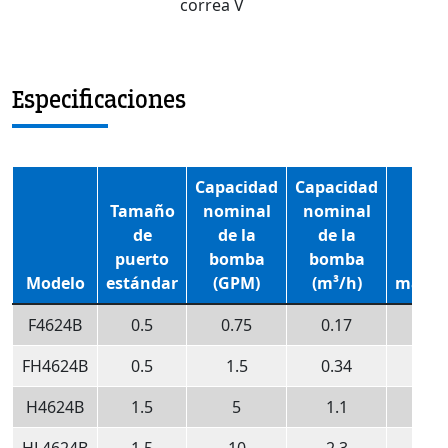
correa V
Especificaciones
Capacidad
Capacidad
Tamaño
nominal
nominal
de
de la
de la
puerto
bomba
bomba
RP
Modelo
estándar
(GPM)
(m³/h)
máxim
F4624B
0.5
0.75
0.17
870
FH4624B
0.5
1.5
0.34
870
H4624B
1.5
5
1.1
640
HL4624B
1.5
10
2.3
640