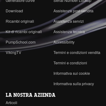
Generatore curve
Serial Number Lookup
Download
Assistenza post-vendita
Ricambi originali
Assistenza servizi
Kit di ricambi originali
Assistenza tecnica
PumpSchool.com
Accessibility
VikingTV
Termini e condizioni vendita
Termini e condizioni
Informativa sui cookie
Informativa sulla privacy
LA NOSTRA AZIENDA
Articoli