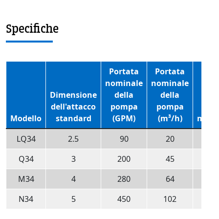
Specifiche
Portata
Portata
nominale
nominale
Dimensione
della
della
dell'attacco
pompa
pompa
RP
Modello
standard
(GPM)
(m³/h)
mass
LQ34
2.5
90
20
42
Q34
3
200
45
35
M34
4
280
64
28
N34
5
450
102
28