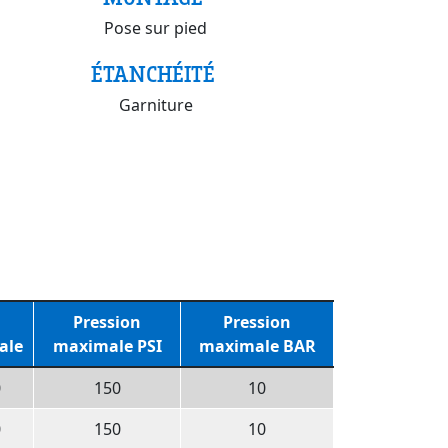
Pose sur pied
ÉTANCHÉITÉ
Garniture
M
Pression
Pression
ale
maximale PSI
maximale BAR
0
150
10
0
150
10