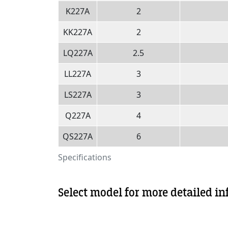
K227A
2
KK227A
2
LQ227A
2.5
LL227A
3
LS227A
3
Q227A
4
QS227A
6
Specifications
Select model for more detailed i