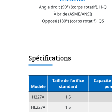
Angle droit (90°) (corps rotatif), H-Q
À bride (ASME/ANSI)
Opposé (180°) (corps rotatif), QS
Spécifications
Taille de l'orifice
Capacité
Modèle
standard
pom
H227A
1.5
HL227A
1.5