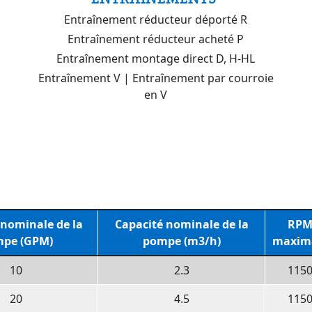
Entraînement réducteur déporté R
Entraînement réducteur acheté P
Entraînement montage direct D, H-HL
Entraînement V | Entraînement par courroie
en V
 nominale de la
Capacité nominale de la
RP
pe (GPM)
pompe (m3/h)
maxim
10
2.3
115
20
4.5
115