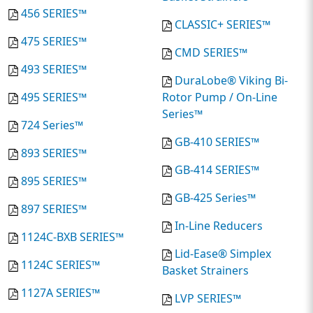
456 SERIES™
CLASSIC+ SERIES™
475 SERIES™
CMD SERIES™
493 SERIES™
DuraLobe® Viking Bi-
495 SERIES™
Rotor Pump / On-Line
Series™
724 Series™
GB-410 SERIES™
893 SERIES™
GB-414 SERIES™
895 SERIES™
GB-425 Series™
897 SERIES™
In-Line Reducers
1124C-BXB SERIES™
Lid-Ease® Simplex
1124C SERIES™
Basket Strainers
1127A SERIES™
LVP SERIES™