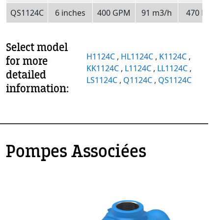
QS1124C
6 inches
400 GPM
91 m3/h
470 RPM
Select model
H1124C
,
HL1124C
,
K1124C
,
for more
KK1124C
,
L1124C
,
LL1124C
,
detailed
LS1124C
,
Q1124C
,
QS1124C
information:
Pompes Associées