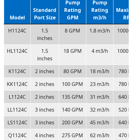
Pump
Pump
Standard
Rating
Rating
Maximu
Model
Port Size
GPM
m3/h
RPM
H1124C
1.5
8 GPM
1.8 m3/h
1000 RP
inches
HL1124C
1.5
18 GPM
4 m3/h
1000 RP
inches
K1124C
2 inches
80 GPM
18 m3/h
780 RPM
KK1124C
2 inches
100 GPM
23 m3/h
780 RPM
L1124C
2 inches
135 GPM
31 m3/h
640 RPM
LL1124C
3 inches
140 GPM
32 m3/h
520 RPM
LS1124C
3 inches
200 GPM
45 m3/h
640 RPM
Q1124C
4 inches
275 GPM
62 m3/h
470 RPM