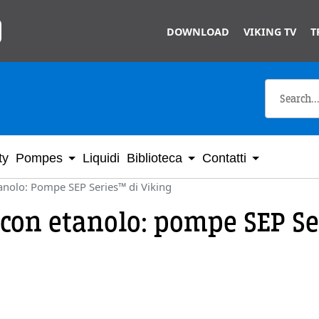
Skip to main content
DOWNLOAD
VIKING TV
T
ty
Pompes
Liquidi
Biblioteca
Contatti
anolo: Pompe SEP Series™ di Viking
 con etanolo: pompe SEP Se