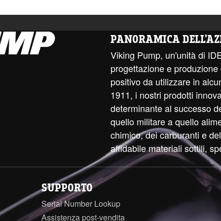
PANORAMICA DELL'AZ
Viking Pump, un'unità di ID
progettazione e produzione
positivo da utilizzare in alcun
1911, i nostri prodotti innov
determinante al successo dell
quello militare a quello alim
chimico, dei carburanti e d
affidabile materiali sottili, sp
SUPPORTO
Serial Number Lookup
Assistenza post-vendita