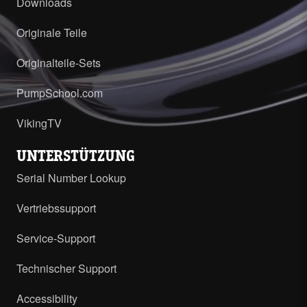
Downloads
Originale Teile
Originalteile-Sets
PumpSchool.com
VikingTV
UNTERSTÜTZUNG
Serial Number Lookup
Vertriebssupport
Service-Support
Technischer Support
Accessibility