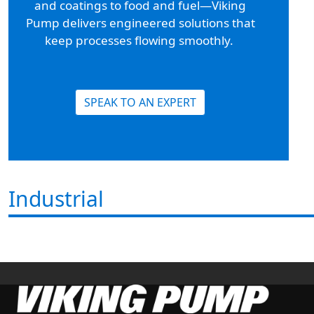
and coatings to food and fuel—Viking
Pump delivers engineered solutions that
keep processes flowing smoothly.
SPEAK TO AN EXPERT
Industrial