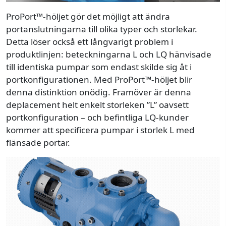
ProPort™-höljet gör det möjligt att ändra
portanslutningarna till olika typer och storlekar.
Detta löser också ett långvarigt problem i
produktlinjen: beteckningarna L och LQ hänvisade
till identiska pumpar som endast skilde sig åt i
portkonfigurationen. Med ProPort™-höljet blir
denna distinktion onödig. Framöver är denna
deplacement helt enkelt storleken ”L” oavsett
portkonfiguration – och befintliga LQ-kunder
kommer att specificera pumpar i storlek L med
flänsade portar.