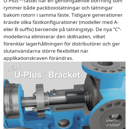
U-Plus™-fästet har en genomgående borrning som
rymmer både packboxstätningar och tätningar
bakom rotorn i samma fäste. Tidigare generationer
krävde olika fästkonfigurationer (modeller med A-
eller B-suffix) beroende på tätningstyp. De nya ”C”-
modellerna eliminerar den skillnaden, vilket
förenklar lagerhållningen för distributörer och ger
slutanvändarna större flexibilitet när
applikationskraven förändras.