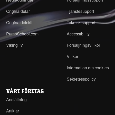
Originaldelar
Tjänstesupport
Originaldelskit
Teknisk support
PumpSchool.com
Accessibility
VikingTV
Försäljningsvillkor
Villkor
Information om cookies
Sekretesspolicy
VÅRT FÖRETAG
Anställning
Artiklar