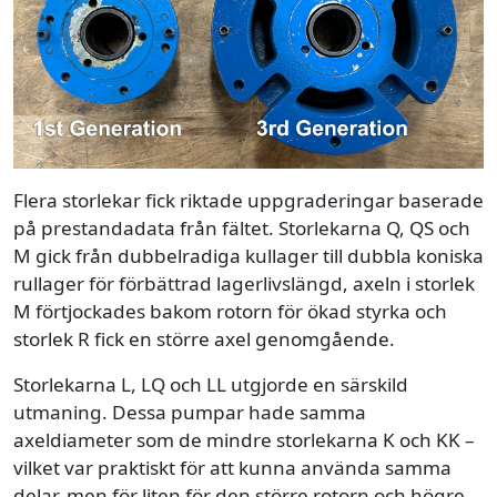
Flera storlekar fick riktade uppgraderingar baserade
på prestandadata från fältet. Storlekarna Q, QS och
M gick från dubbelradiga kullager till dubbla koniska
rullager för förbättrad lagerlivslängd, axeln i storlek
M förtjockades bakom rotorn för ökad styrka och
storlek R fick en större axel genomgående.
Storlekarna L, LQ och LL utgjorde en särskild
utmaning. Dessa pumpar hade samma
axeldiameter som de mindre storlekarna K och KK –
vilket var praktiskt för att kunna använda samma
delar, men för liten för den större rotorn och högre