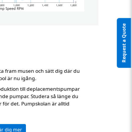
Request a Quote
a fram musen och sätt dig där du
ol är nu igång.
oduktion till deplacementspumpar
nt Two
rande pumpar. Studera så länge du
r för det. Pumpskolan är alltid
är dig mer