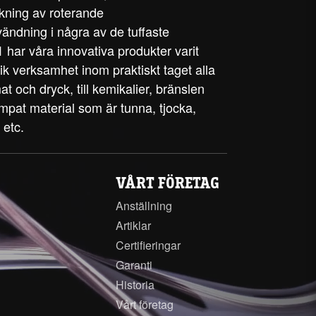
rkning av roterande
ändning i några av de tuffaste
 har våra innovativa produkter varit
rik verksamhet inom praktiskt taget alla
 mat och dryck, till kemikalier, bränslen
 pumpat material som är tunna, tjocka,
 etc.
VÅRT FÖRETAG
Anställning
Artiklar
Certifieringar
Garanti
Historia
Vårt företag