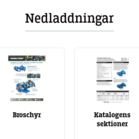
Nedladdningar
Image
Image
Broschyr
Katalogens
sektioner