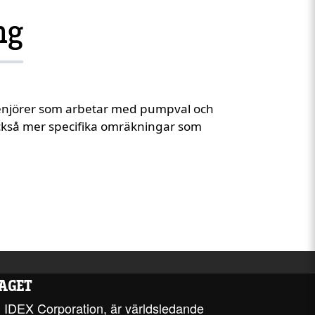
ng
genjörer som arbetar med pumpval och
också mer specifika omräkningar som
AGET
 IDEX Corporation, är världsledande