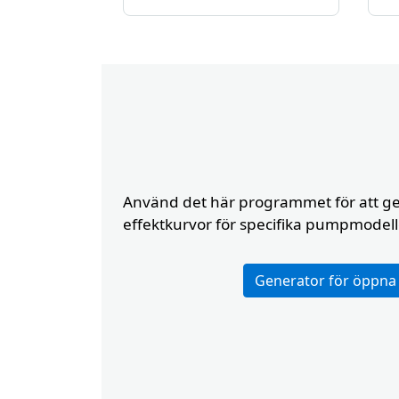
Button
Använd det här programmet för att ge
effektkurvor för specifika pumpmodelle
Custom Content On
Generator för öppna