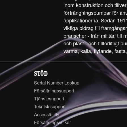
inom konstruktion och tillve
förträngningspumpar för anv
applikationerna. Sedan 1911
viktiga bidrag till framgångs
branscher - från militär, till
och plast - och tillförlitligt
varma, kalla, flytande, fasta,
STÖD
Serial Number Lookup
Försäljningssupport
Tjänstesupport
Teknisk support
Accessibility
Försäljningsvillkor