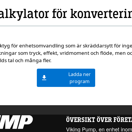
alkylator för konverteri
ktyg för enhetsomvandling som är skräddarsytt för in
kningar som tryck, effekt, vridmoment och flöde, men 
lds tal och många fler.
Ladda ner
download
program
ÖVERSIKT ÖVER FÖRET
Viking Pump, en enhet inom