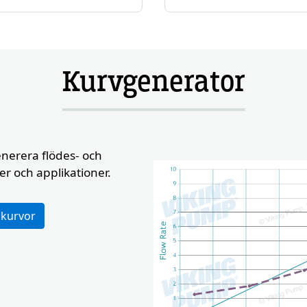
Button
Button
Kurvgenerator
nerera flödes- och
r och applikationer.
e
 kurvor
Custom Conte
Image