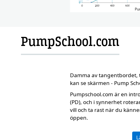
PumpSchool.com
Damma av tangentbordet, t
kan se skärmen - Pump Scho
Pumpschool.com är en intr
Custom Conte
(PD), och i synnerhet rote
e
vill och ta rast när du känne
öppen.
L