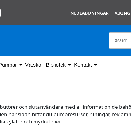
Skip to main content
NEDLADDNINGAR
VIKING
Pumpar
Vätskor
Bibliotek
Kontakt
ributörer och slutanvändare med all information de behöv
n här sidan hittar du pumpresurser, ritningar, reklamm
kalkylator och mycket mer.