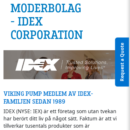
MODERBOLAG
- IDEX
CORPORATION
Request a Quote
Image
VIKING PUMP MEDLEM AV IDEX-
FAMILJEN SEDAN 1989
IDEX (NYSE: IEX) är ett företag som utan tvekan
har berört ditt liv på något sätt. Faktum är att vi
tillverkar tusentals produkter som är