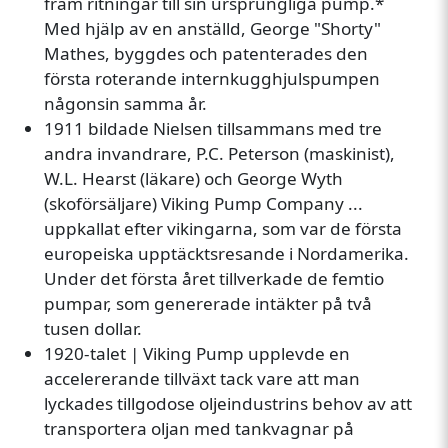
fram ritningar till sin ursprungliga pump.*
Med hjälp av en anställd, George "Shorty"
Mathes, byggdes och patenterades den
första roterande internkugghjulspumpen
någonsin samma år.
1911 bildade Nielsen tillsammans med tre
andra invandrare, P.C. Peterson (maskinist),
W.L. Hearst (läkare) och George Wyth
(skoförsäljare) Viking Pump Company ...
uppkallat efter vikingarna, som var de första
europeiska upptäcktsresande i Nordamerika.
Under det första året tillverkade de femtio
pumpar, som genererade intäkter på två
tusen dollar.
1920-talet | Viking Pump upplevde en
accelererande tillväxt tack vare att man
lyckades tillgodose oljeindustrins behov av att
transportera oljan med tankvagnar på