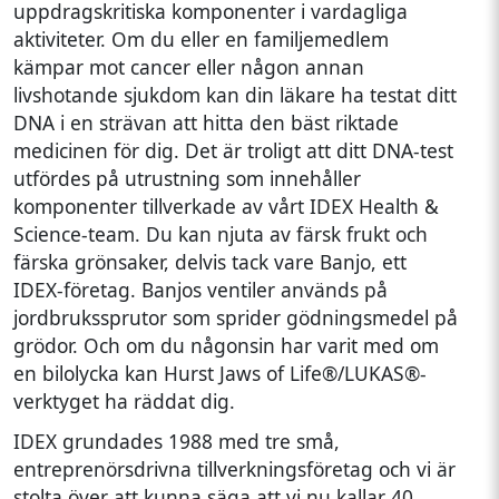
uppdragskritiska komponenter i vardagliga
aktiviteter. Om du eller en familjemedlem
kämpar mot cancer eller någon annan
livshotande sjukdom kan din läkare ha testat ditt
DNA i en strävan att hitta den bäst riktade
medicinen för dig. Det är troligt att ditt DNA-test
utfördes på utrustning som innehåller
komponenter tillverkade av vårt IDEX Health &
Science-team. Du kan njuta av färsk frukt och
färska grönsaker, delvis tack vare Banjo, ett
IDEX-företag. Banjos ventiler används på
jordbrukssprutor som sprider gödningsmedel på
grödor. Och om du någonsin har varit med om
en bilolycka kan Hurst Jaws of Life®/LUKAS®-
verktyget ha räddat dig.
IDEX grundades 1988 med tre små,
entreprenörsdrivna tillverkningsföretag och vi är
stolta över att kunna säga att vi nu kallar 40