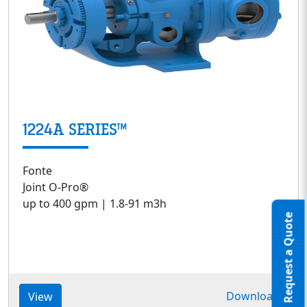
1224A SERIES™
Fonte
Joint O-Pro®
up to 400 gpm | 1.8-91 m3h
Request a Quote
Download
View