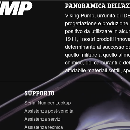
PANORAMICA DELL'AZ
Viking Pump, un'unità di ID
progettazione e produzione
positivo da utilizzare in alcun
1911, i nostri prodotti innov
determinante al successo dell
quello militare a quello alim
chimico, dei carburanti e d
affidabile materiali sottili, sp
SUPPORTO
Serial Number Lookup
Assistenza post-vendita
Assistenza servizi
Assistenza tecnica