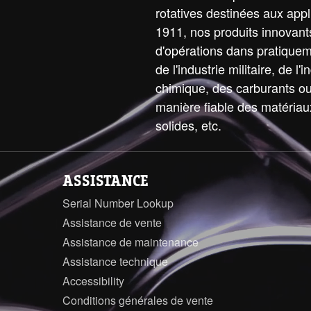
rotatives destinées aux appli
1911, nos produits innovants
d'opérations dans pratiquemen
de l'industrie militaire, de l'
chimique, des carburants o
manière fiable des matériaux 
solides, etc.
ASSISTANCE
Serial Number Lookup
Assistance de vente
Assistance de maintenance
Assistance technique
Accessibility
Conditions générales de vente