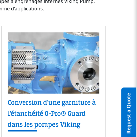
ompes à engrenages internes Viking Pump.
mme d’applications.
Request a Quote
Conversion d'une garniture à
l'étanchéité O-Pro® Guard
dans les pompes Viking