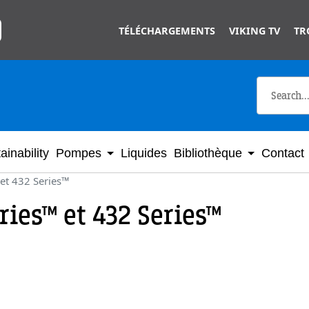
Skip to main content
TÉLÉCHARGEMENTS
VIKING TV
TR
ainability
Pompes
Liquides
Bibliothèque
Contact
et 432 Series™
ries™ et 432 Series™