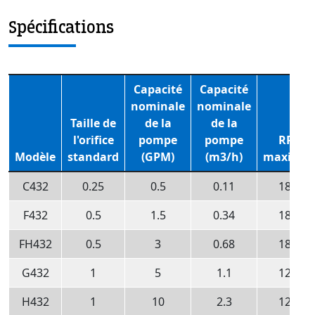
Spécifications
Capacité
Capacité
nominale
nominale
Taille de
de la
de la
l'orifice
pompe
pompe
RPM
Modèle
standard
(GPM)
(m3/h)
maximal
C432
0.25
0.5
0.11
1800
F432
0.5
1.5
0.34
1800
FH432
0.5
3
0.68
1800
G432
1
5
1.1
1200
H432
1
10
2.3
1200