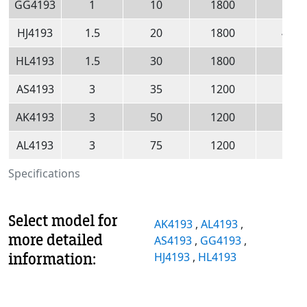
GG4193
1
10
1800
3
HJ4193
1.5
20
1800
4.5
HL4193
1.5
30
1800
7
AS4193
3
35
1200
8
AK4193
3
50
1200
11
AL4193
3
75
1200
17
Specifications
Select model for
AK4193
,
AL4193
,
more detailed
AS4193
,
GG4193
,
information:
HJ4193
,
HL4193