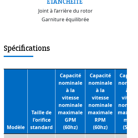
ÉTANCHÉITÉ
Joint à l’arrière du rotor
Garniture équilibrée
Spécifications
Capacité
Capacité
Capacit
nominale
nominale
nomina
à la
à la
à la
vitesse
vitesse
vitess
nominale
nominale
nomina
Taille de
maximale
maximale
maxima
l'orifice
GPM
RPM
m3/h
Modèle
standard
(60hz)
(60hz)
(50hz)