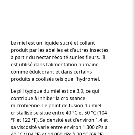
Le miel est un liquide sucré et collant
produit par les abeilles et d'autres insectes
à partir du nectar récolté sur les fleurs. Il
est utilisé dans l'alimentation humaine
Custom Content One
comme édulcorant et dans certains
produits alcoolisés tels que l'hydromel.
Le pH typique du miel est de 3,9, ce qui
contribue à inhiber la croissance
microbienne. Le point de fusion du miel
cristallisé se situe entre 40 °C et 50 °C (104
°F et 122 °F). Sa densité est d'environ 1,4 et
sa viscosité varie entre environ 1 300 cPs à
40 °C (104 °F) et 14 000 cPs à 20 °C (68 °F).