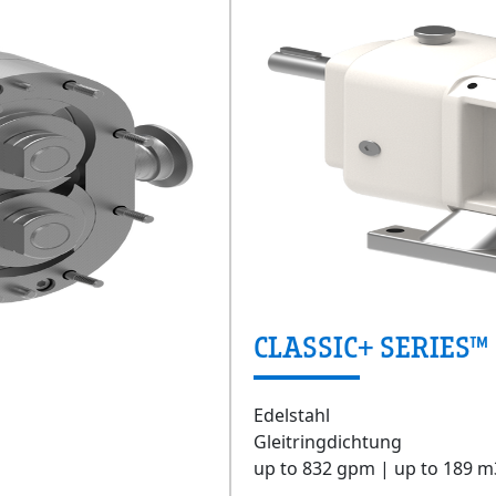
CLASSIC+ SERIES™
Edelstahl
Gleitringdichtung
up to 832 gpm | up to 189 