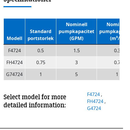
Nominell
Nominell
Standard
pumpkapacitet
pumpkapacit
Modell
portstorlek
(GPM)
(m³/h)
F4724
0.5
1.5
0.3
FH4724
0.75
3
0.7
G74724
1
5
1
F4724
,
Select model for more
FH4724
,
detailed information:
G4724