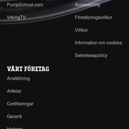
PumpSchool.com
Accessibility
VikingTV
Försäljningsvillkor
Villkor
Information om cookies
Sekretesspolicy
VÅRT FÖRETAG
Anställning
Artiklar
Certifieringar
Garanti
Historia