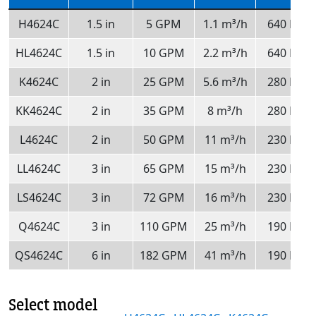
H4624C
1.5 in
5 GPM
1.1 m³/h
640 RPM
HL4624C
1.5 in
10 GPM
2.2 m³/h
640 RPM
K4624C
2 in
25 GPM
5.6 m³/h
280 RPM
KK4624C
2 in
35 GPM
8 m³/h
280 RPM
L4624C
2 in
50 GPM
11 m³/h
230 RPM
LL4624C
3 in
65 GPM
15 m³/h
230 RPM
LS4624C
3 in
72 GPM
16 m³/h
230 RPM
Q4624C
3 in
110 GPM
25 m³/h
190 RPM
QS4624C
6 in
182 GPM
41 m³/h
190 RPM
Select model