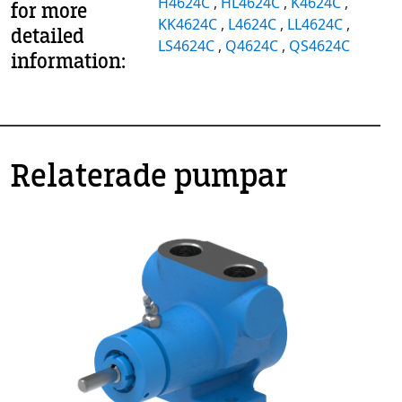
H4624C
,
HL4624C
,
K4624C
,
for more
KK4624C
,
L4624C
,
LL4624C
,
detailed
LS4624C
,
Q4624C
,
QS4624C
information:
Relaterade pumpar