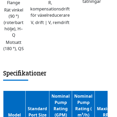
tätningar
Flange
R,
kompensationsdrift
Rät vinkel
för växelreducerare
(90 °)
(roterbart
V, drift | V, remdrift
hölje), H–
Q
Motsatt
(180 °), QS
Specifikationer
Nominal
Nominal
Pump
Pump
Standard
Rating
Rating (
Maximu
Model
Port Size
(GPM)
m³/h)
RPM