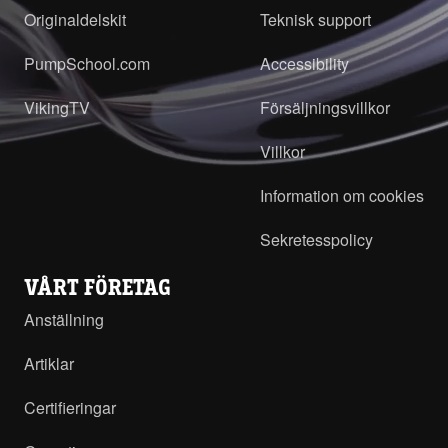
Originaldelskit
Teknisk support
PumpSchool.com
Accessibility
VikingTV
Försäljningsvillkor
Villkor
Information om cookies
Sekretesspolicy
VÅRT FÖRETAG
Anställning
Artiklar
Certifieringar