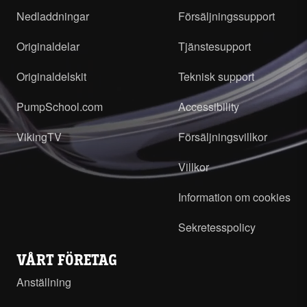
Nedladdningar
Försäljningssupport
Originaldelar
Tjänstesupport
Originaldelskit
Teknisk support
PumpSchool.com
Accessibility
VikingTV
Försäljningsvillkor
Villkor
Information om cookies
Sekretesspolicy
VÅRT FÖRETAG
Anställning