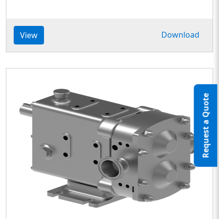
Download
View
Request a Quote