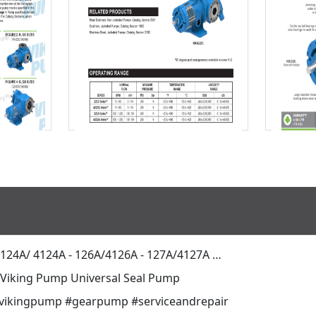
Télécharger
 124A/ 4124A - 126A/4126A - 127A/4127A …
a Viking Pump Universal Seal Pump
 #vikingpump #gearpump #serviceandrepair