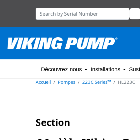
Découvrez-nous
Installations
Sust
Accueil
Pompes
223C Series™
HL223C
Section