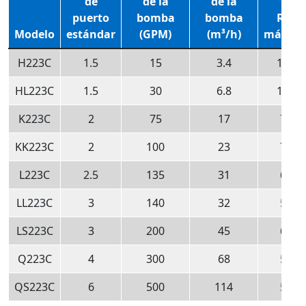
de
de la
de la
puerto
bomba
bomba
RPM
Modelo
estándar
(GPM)
(m³/h)
máxim
H223C
1.5
15
3.4
1750
HL223C
1.5
30
6.8
1750
K223C
2
75
17
780
KK223C
2
100
23
780
L223C
2.5
135
31
640
LL223C
3
140
32
520
LS223C
3
200
45
640
Q223C
4
300
68
520
QS223C
6
500
114
520