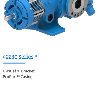
4223C Series™
U-Plusâ"¢ Bracket
ProPort™ Casing