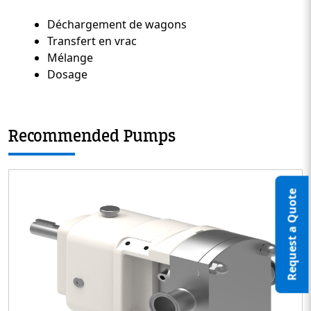
Déchargement de wagons
Custom Content Two
Transfert en vrac
Mélange
Dosage
Recommended Pumps
Request a Quote