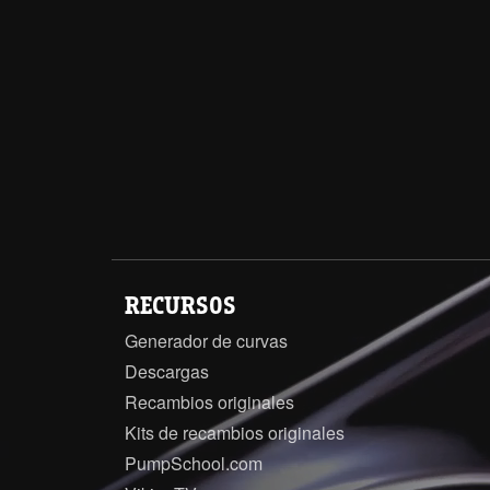
RECURSOS
Generador de curvas
Descargas
Recambios originales
Kits de recambios originales
PumpSchool.com