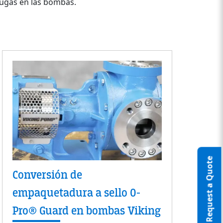
 fugas en las bombas.
Request a Quote
Conversión de
empaquetadura a sello O-
Pro® Guard en bombas Viking