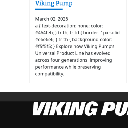
Viking Pump
March 02, 2026
a { text-decoration: none; color:
#464feb; } tr th, tr td { border: 1px solid
#e6e6e6; } tr th { background-color:
#f5f5f5; } Explore how Viking Pump’s
Universal Product Line has evolved
across four generations, improving
performance while preserving
compatibility.