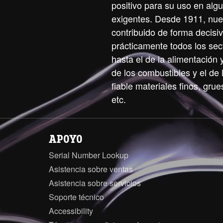
positivo para su uso en alg
exigentes. Desde 1911, nue
contribuido de forma decisiv
prácticamente todos los sect
hasta el de la alimentación 
de los combustibles y el de
fiable materiales finos, grues
etc.
APOYO
Serial Number Lookup
Asistencia sobre ventas
Asistencia sobre servicios
Soporte técnico
Accessibility