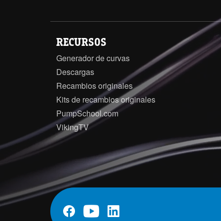
RECURSOS
Generador de curvas
Descargas
Recambios originales
Kits de recambios originales
PumpSchool.com
VikingTV