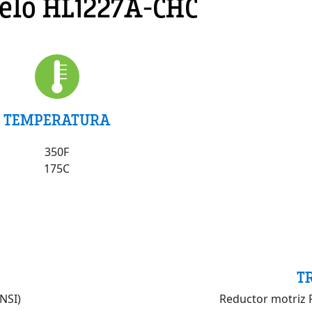
lo HL1227A-CHC
TEMPERATURA
350F
175C
T
NSI)
Reductor motriz 