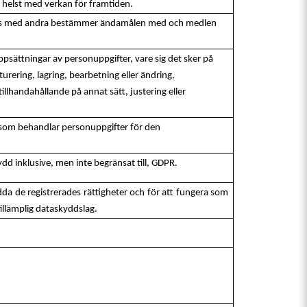
som helst med verkan för framtiden.
ammans med andra bestämmer ändamålen med och medlen
uppsättningar av personuppgifter, vare sig det sker på
turering, lagring, bearbetning eller ändring,
llhandahållande på annat sätt, justering eller
an som behandlar personuppgifter för den
skydd inklusive, men inte begränsat till, GDPR.
dda de registrerades rättigheter och för att fungera som
tillämplig dataskyddslag.