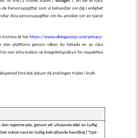
lls, IA 50613 United States ("
bolaget
"), en del av IDEX
 de Personuppgifter som vi behandlar om dig i enlighet
ndlar dina personuppgifter om du ansöker om en tjänst
kan komma åt här
https://www.vikingpump.com/privacy-
er den plattform genom vilken du hittade en av våra
För mer information se integritetspolicyn för respektive
dsperiod före det datum då ändringen träder i kraft.
en den registrerade, genom ett uttalande eller en tydlig
. Det måste vara en tydlig bekräftande handling ("Opt-