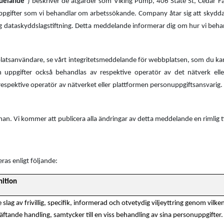
delande
") beskriver de åtgärder som Viking Pump, 406 State St, Cedar Fa
nuppgifter som vi behandlar om arbetssökande.
Company åtar sig att skydda
ig dataskyddslagstiftning.
Detta meddelande informerar dig om hur vi beha
bplatsanvändare, se vårt integritetsmeddelande för webbplatsen, som du 
 uppgifter också behandlas av respektive operatör av det nätverk ell
respektive operatör av nätverket eller plattformen personuppgiftsansvarig. 
an. Vi kommer att publicera alla ändringar av detta meddelande en rimlig ti
as enligt följande:
nition
e slag av frivillig, specifik, informerad och otvetydig viljeyttring genom vilk
äftande handling, samtycker till en viss behandling av sina personuppgifter