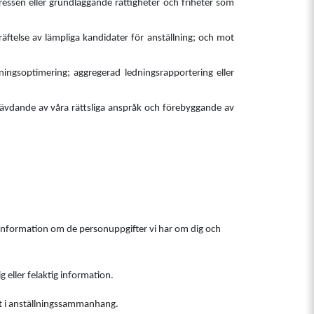
ressen eller grundläggande rättigheter och friheter som
äftelse av lämpliga kandidater för anställning; och mot
ningsoptimering; aggregerad ledningsrapportering eller
hävdande av våra rättsliga anspråk och förebyggande av
få information om de personuppgifter vi har om dig och
 eller felaktig information.
ant i anställningssammanhang.