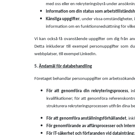
med oss eller en rekryteringsbyrå under ansökni
Information om din status som arbetstillstånds
Känsliga uppgifter
, under vissa omständigheter, i
information om en funktionsnedsättning för vilk
Vi kan också få ovanstående uppgifter om dig från andr
Detta inkluderar till exempel personuppgifter som du
webbplatser, till exempel LinkedIn.
5.
Ändamål för databehandling
Företaget behandlar personuppgifter om arbetssökande
För att genomföra din rekryteringsprocess
, i
kvalifikationer; för att genomföra referenskontro
strukturera rekryteringsprocessen utifrån dina b
För att genomföra anställningsförhållandet
, in
För genomförande av affärsprocesser och intern
För IT-säkerhet och förfaranden vid dataintrång
;