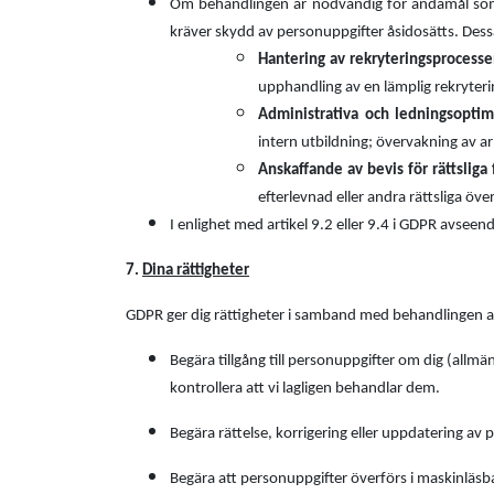
Om behandlingen är nödvändig för ändamål som rö
kräver skydd av personuppgifter åsidosätts.
Dess
Hantering av rekryteringsprocess
upphandling av en lämplig rekryter
Administrativa och ledningsopti
intern utbildning; övervakning av ar
Anskaffande av bevis för rättsliga
efterlevnad eller andra rättsliga öve
I enlighet med artikel 9.2 eller 9.4 i GDPR avseend
7.
Dina rättigheter
GDPR ger dig rättigheter i samband med behandlingen a
Begära tillgång till personuppgifter om dig (allm
kontrollera att vi lagligen behandlar dem.
Begära rättelse, korrigering eller uppdatering av 
Begära att personuppgifter överförs i maskinläsba