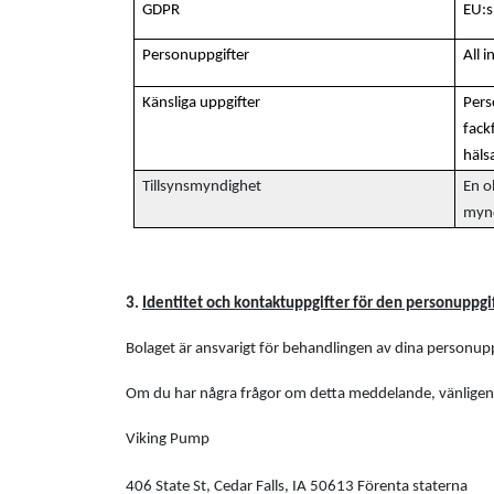
GDPR
EU:s
Personuppgifter
All 
Känsliga uppgifter
Pers
fack
häls
Tillsynsmyndighet
En o
mynd
3.
Identitet och kontaktuppgifter för den personuppg
Bolaget är ansvarigt för behandlingen av dina personupp
Om du har några frågor om detta meddelande, vänligen
Viking Pump
406 State St, Cedar Falls, IA 50613 Förenta staterna