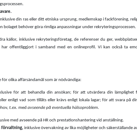
ngsprocessen
.
havare.
nklusive din ras eller ditt etniska ursprung, medlemskap i fackförening, rel
en bolaget behöver göra rimliga anpassningar under rekryteringsprocessen.
a källor, inklusive rekryteringsföretag, de referenser du ger, webbplatser
 har offentliggjort i samband med en onlineprofil. Vi kan också ta emot
 för olika affärsändamål som är nödvändiga:
nklusive för att behandla din ansökan; för att utvärdera din lämplighe
ller enligt vad som tillåts eller krävs enligt lokala lagar; för att svara p
ehov,
t.ex.
med
avseende på eventuella hälsoproblem
.
klusive med avseende på HR och prestationshantering vid anställning.
 förvaltning,
inklusive övervakning av lika möjligheter och säkerställande av