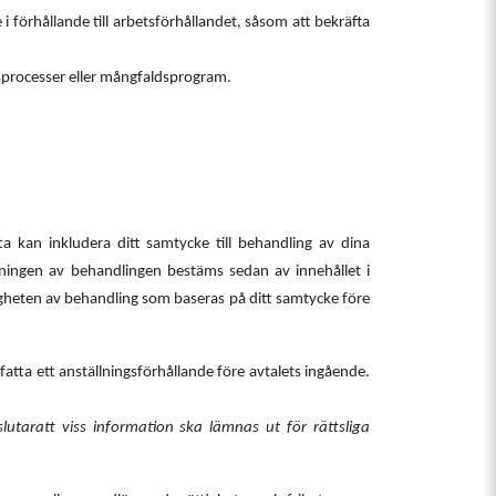
re i förhållande till arbetsförhållandet, såsom att bekräfta
ngsprocesser eller mångfaldsprogram.
kan inkludera ditt samtycke till behandling av dina
attningen av behandlingen bestäms sedan av innehållet i
igheten av behandling som baseras på ditt samtycke före
atta ett anställningsförhållande före avtalets ingående.
slutar
att
viss information ska lämnas ut för rättsliga