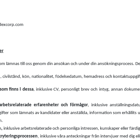
idexcorp.com
er
som lämnas till oss genom din ansökan och under din ansökningsprocess. De
, civilstånd, kön, nationalitet, födelsedatum, hemadress och kontaktuppgif
som finns i dessa
, inklusive CV, personligt brev och intyg, annan dokumen
arbetsrelaterade erfarenheter och förmågor
, inklusive anställningsd
ter som lämnats av kandidater eller anställda, information som erhållits u
n.
n
,
inklusive arbetsrelaterade och personliga intressen, kunskaper eller färd
,
kryteringsprocessen
inklusive våra anteckningar från intervjuer med dig e