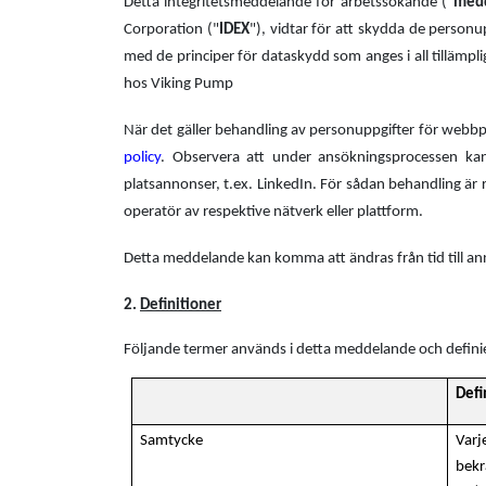
Detta integritetsmeddelande för arbetssökande ("
med
Corporation ("
IDEX
"), vidtar för att skydda de perso
med de principer för dataskydd som anges i all tillämpl
hos Viking Pump
När det gäller behandling av personuppgifter för web
policy
. Observera att under ansökningsprocessen kan
platsannonser, t.ex. LinkedIn. För sådan behandling är 
operatör av respektive nätverk eller plattform.
Detta meddelande kan komma att ändras från tid till ann
2.
Definitioner
Följande termer används i detta meddelande och definier
Defi
Samtycke
Varj
bekr