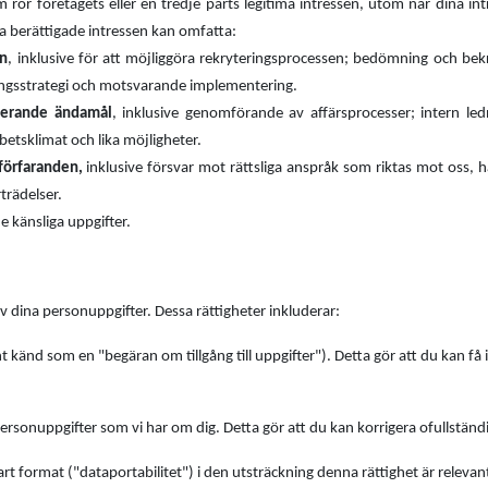
r företagets eller en tredje parts legitima intressen, utom när dina int
a berättigade intressen kan omfatta:
en
, inklusive för att möjliggöra rekryteringsprocessen; bedömning och bekr
ingsstrategi och motsvarande implementering.
merande ändamål
, inklusive genomförande av affärsprocesser; intern led
betsklimat och lika möjligheter.
 förfaranden,
inklusive försvar mot rättsliga anspråk som riktas mot oss, 
rträdelser.
e känsliga uppgifter.
v dina personuppgifter.
Dessa rättigheter inkluderar
:
änt känd som en "begäran om tillgång till uppgifter"). Detta gör att du kan 
personuppgifter som vi har om dig. Detta gör att du kan korrigera ofullständig
rt format ("dataportabilitet") i den utsträckning denna rättighet är relev