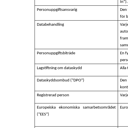
In")
Personuppgiftsansvarig
Den 
för 
Databehandling
Varj
auto
fram
samm
Personuppgiftsbiträde
En f
pers
Lagstiftning om dataskydd
Alla
Dataskyddsombud ("DPO")
Den 
kont
Registrerad person
Varj
Europeiska ekonomiska samarbetsområdet
Euro
("EES")