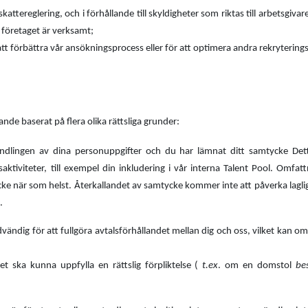
 skattereglering, och i förhållande till skyldigheter som riktas till arbetsgiva
r företaget är verksamt;
r att förbättra vår ansökningsprocess eller för att optimera andra rekryteri
de baserat på flera olika rättsliga grunder:
lingen av dina personuppgifter och du har lämnat ditt samtycke Detta 
saktiviteter, till exempel din inkludering i vår interna Talent Pool. Omf
cke när som helst. Återkallandet av samtycke kommer inte att påverka lagl
.
ndig för att fullgöra avtalsförhållandet mellan dig och oss, vilket kan omf
t ska kunna uppfylla en rättslig förpliktelse (
t.ex
. om en domstol
be