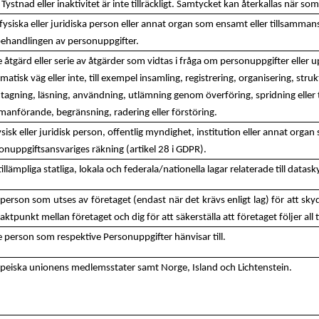
. Tystnad eller inaktivitet är inte tillräckligt. Samtycket kan återkallas när 
fysiska eller juridiska person eller annat organ som ensamt eller tills
behandlingen av personuppgifter.
e åtgärd eller serie av åtgärder som vidtas i fråga om personuppgifter eller 
matisk väg eller inte, till exempel insamling, registrering, organisering, struk
tagning, läsning, användning, utlämning genom överföring, spridning eller ti
anförande, begränsning, radering eller förstöring.
ysisk eller juridisk person, offentlig myndighet, institution eller annat org
onuppgiftsansvariges räkning (artikel 28 i GDPR).
 tillämpliga statliga, lokala och federala/nationella lagar relaterade till data
person som utses av företaget (endast när det krävs enligt lag) för att sky
aktpunkt mellan företaget och dig för att säkerställa att företaget följer all 
e person som respektive Personuppgifter hänvisar till.
peiska unionens medlemsstater samt Norge, Island och Lichtenstein.