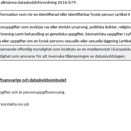
 allmänna dataskyddsförordning 2016/679.
information som rör en identifierad eller identifierbar fysisk person (artikel 4
onuppgifter som avslöjar ras eller etniskt ursprung, politiska åsikter, religiös
förening samt behandling av genetiska uppgifter, biometriska uppgifter i syft
a eller uppgifter om en fysisk persons sexualliv eller sexuella läggning (artik
beroende offentlig myndighet som inrättats av en medlemsstat i Europeiska 
ighet som ansvarar för att övervaka tillämpningen av dataskyddslagen.
iftsansvarige och dataskyddsombudet
gifter och är personuppgiftsansvarig.
 kontakta oss på