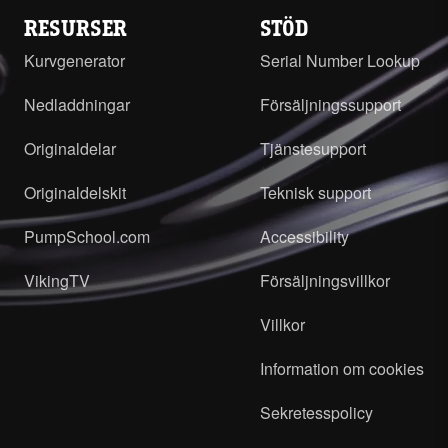
RESURSER
STÖD
Kurvgenerator
Serial Number Lookup
Nedladdningar
Försäljningssupport
Originaldelar
Tjänstesupport
Originaldelskit
Teknisk support
PumpSchool.com
Accessibility
VikingTV
Försäljningsvillkor
Villkor
Information om cookies
Sekretesspolicy