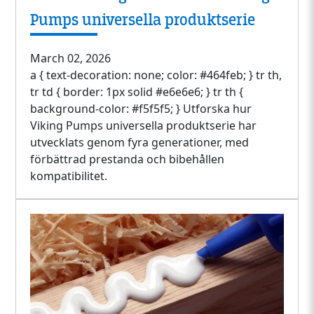
Pumps universella produktserie
March 02, 2026
a { text-decoration: none; color: #464feb; } tr th,
tr td { border: 1px solid #e6e6e6; } tr th {
background-color: #f5f5f5; } Utforska hur
Viking Pumps universella produktserie har
utvecklats genom fyra generationer, med
förbättrad prestanda och bibehållen
kompatibilitet.