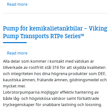
about Hållbarhetsöversikt: Viking Pumps 
Read more
Pump för kemikalietankbilar – Viking
Pump Transports RTPe Series™
about Pump för kemikalietankbilar – Viking
Read more
Alla delar som kommer i kontakt med vätskan är
tillverkade av rostfritt stål 316 för att skydda kvaliteten
och integriteten hos dina högrena produkter som DEF,
kaustiska ämnen, frätande ämnen, gödningsmedel och
mycket mer.
Lobrotorpumparna möjliggör effektiv hantering av
både låg- och högviskösa vätskor samt förbättrade
tryckegenskaper för snabbare lastning och lossning.