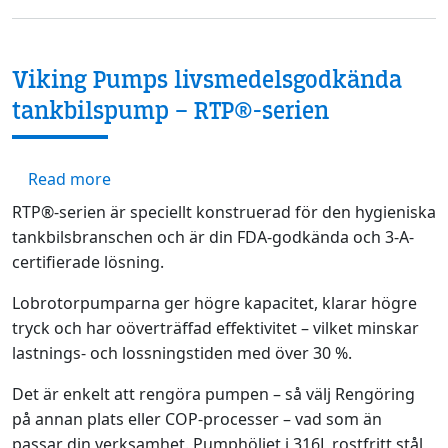
Viking Pumps livsmedelsgodkända
tankbilspump – RTP®-serien
about Viking Pumps livsmedelsgodkända ta
Read more
RTP®-serien är speciellt konstruerad för den hygieniska
tankbilsbranschen och är din FDA-godkända och 3-A-
certifierade lösning.
Lobrotorpumparna ger högre kapacitet, klarar högre
tryck och har oöverträffad effektivitet – vilket minskar
lastnings- och lossningstiden med över 30 %.
Det är enkelt att rengöra pumpen – så välj Rengöring
på annan plats eller COP-processer – vad som än
passar din verksamhet. Pumphöljet i 316L rostfritt stål