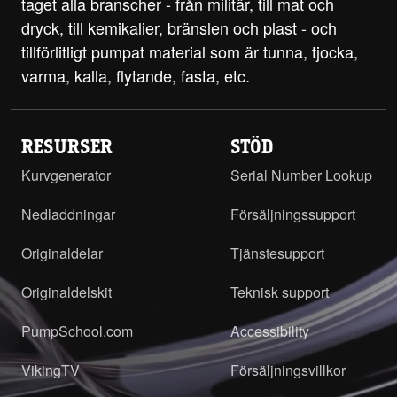
taget alla branscher - från militär, till mat och
dryck, till kemikalier, bränslen och plast - och
tillförlitligt pumpat material som är tunna, tjocka,
varma, kalla, flytande, fasta, etc.
RESURSER
STÖD
Kurvgenerator
Serial Number Lookup
Nedladdningar
Försäljningssupport
Originaldelar
Tjänstesupport
Originaldelskit
Teknisk support
PumpSchool.com
Accessibility
VikingTV
Försäljningsvillkor