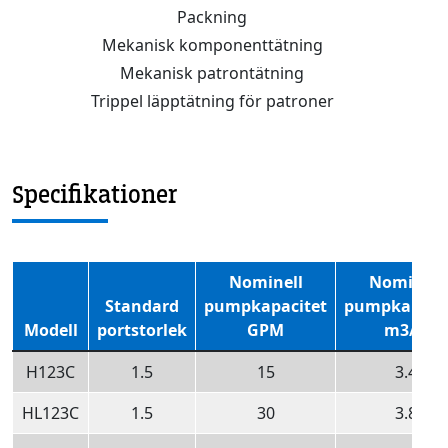
Packning
Mekanisk komponenttätning
Mekanisk patrontätning
Trippel läpptätning för patroner
Specifikationer
Nominell
Nominell
Standard
pumpkapacitet
pumpkapaci
Modell
portstorlek
GPM
m3/h
H123C
1.5
15
3.4
HL123C
1.5
30
3.8