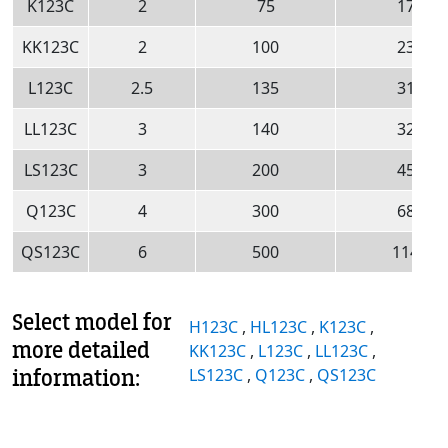
K123C
2
75
17
KK123C
2
100
23
L123C
2.5
135
31
LL123C
3
140
32
LS123C
3
200
45
Q123C
4
300
68
QS123C
6
500
114
Select model for
H123C
,
HL123C
,
K123C
,
more detailed
KK123C
,
L123C
,
LL123C
,
information:
LS123C
,
Q123C
,
QS123C