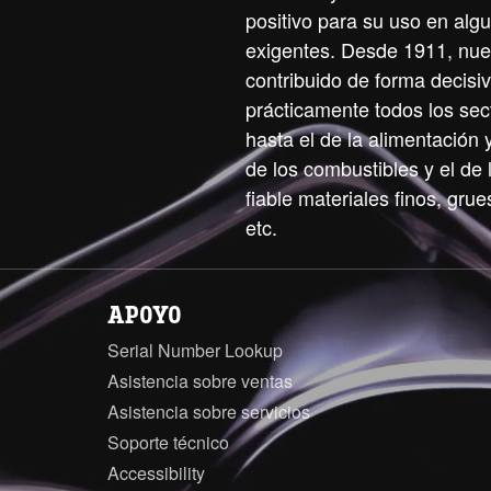
positivo para su uso en alg
exigentes. Desde 1911, nue
contribuido de forma decisiv
prácticamente todos los sect
hasta el de la alimentación 
de los combustibles y el de
fiable materiales finos, grues
etc.
APOYO
Serial Number Lookup
Asistencia sobre ventas
Asistencia sobre servicios
Soporte técnico
Accessibility