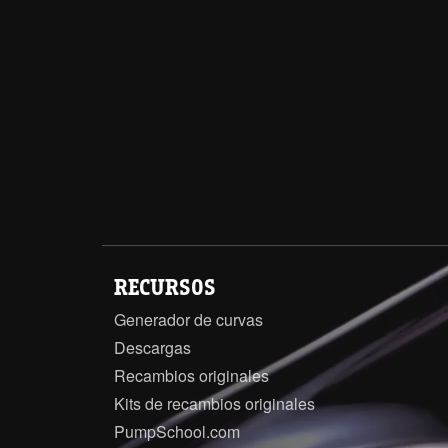
RECURSOS
Generador de curvas
Descargas
Recambios originales
Kits de recambios originales
PumpSchool.com