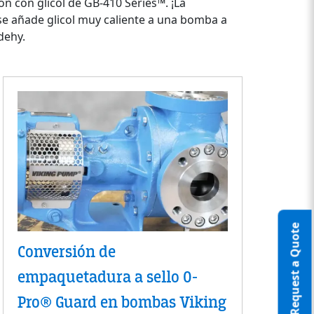
 con glicol de GB-410 Series™. ¡La
se añade glicol muy caliente a una bomba a
dehy.
Request a Quote
Conversión de
empaquetadura a sello O-
Pro® Guard en bombas Viking