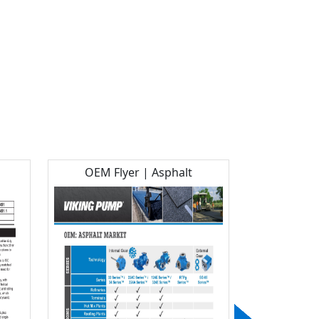
1
OEM Flyer | Asphalt
Flyer | Form 
/ SG-07 / S