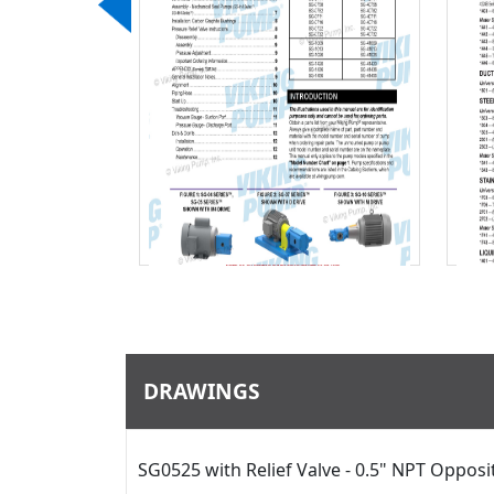
Descargar
ar
DRAWINGS
SG0525 with Relief Valve - 0.5" NPT Opposi