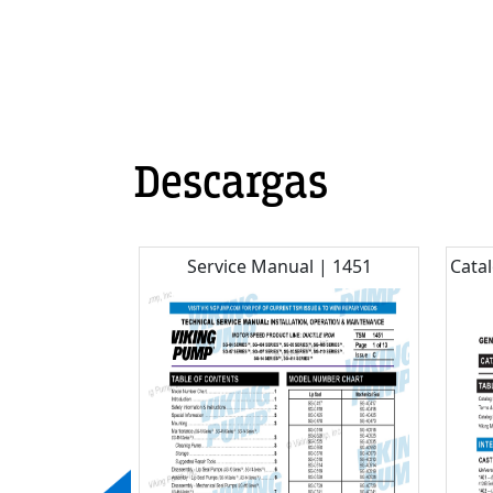
Descargas
 SG-04 / SG-05
Service Manual | 1451
Catal
SG-14 Series