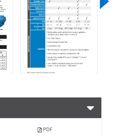
Descargar
D
PDF