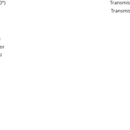
0°)
Transmis
Transmi
e
or
l