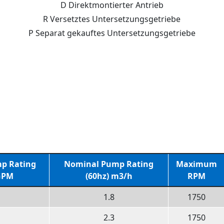
D Direktmontierter Antrieb
R Versetztes Untersetzungsgetriebe
P Separat gekauftes Untersetzungsgetriebe
p Rating
Nominal Pump Rating
Maximum
 GPM
(60hz) m3/h
RPM
1.8
1750
2.3
1750