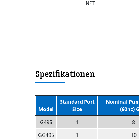
NPT
Spezifikationen
Standard Port
Nominal Pum
Model
Size
(60hz)
G495
1
8
GG495
1
10