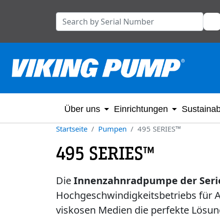
Über uns
Einrichtungen
Sustainabi
Startseite
Pumpen
495 SERIES™
495 SERIES™
Die
Innenzahnradpumpe der Seri
Hochgeschwindigkeitsbetriebs für 
viskosen Medien die perfekte Lösung 