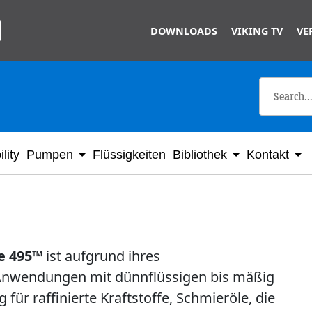
Skip to main content
DOWNLOADS
VIKING TV
VE
lity
Pumpen
Flüssigkeiten
Bibliothek
Kontakt
e 495™
ist aufgrund ihres
Anwendungen mit dünnflüssigen bis mäßig
für raffinierte Kraftstoffe, Schmieröle, die