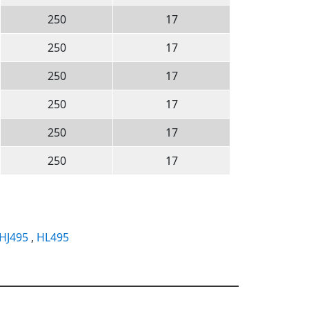
250
17
250
17
250
17
250
17
250
17
250
17
HJ495
,
HL495