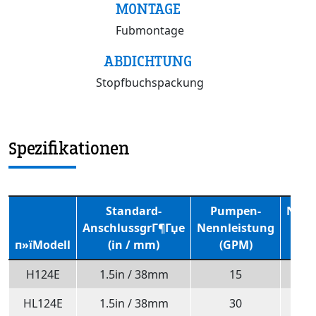
MONTAGE
Fubmontage
ABDICHTUNG
Stopfbuchspackung
Spezifikationen
Standard-
Pumpen-
Nenn
AnschlussgrГ¶Гџe
Nennleistung
der
п»їModell
(in / mm)
(GPM)
(
H124E
1.5in / 38mm
15
HL124E
1.5in / 38mm
30