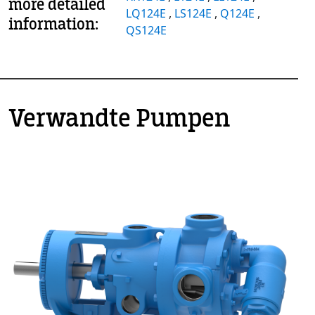
more detailed
LQ124E
,
LS124E
,
Q124E
,
information:
QS124E
Verwandte Pumpen