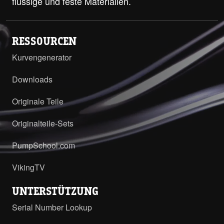
flüssige und feste Materialien.
RESSOURCEN
Kurvengenerator
Downloads
Originale Teile
Originalteile-Sets
PumpSchool.com
VikingTV
UNTERSTÜTZUNG
Serial Number Lookup